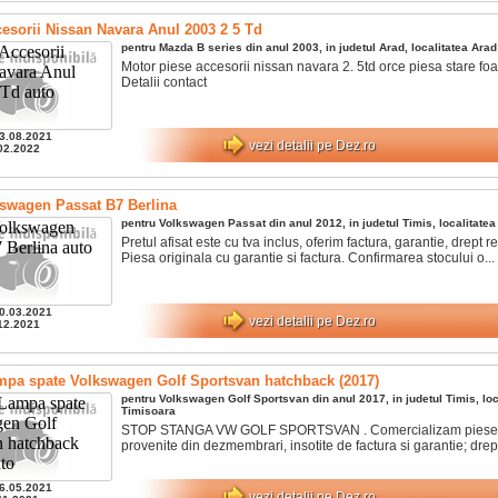
esorii Nissan Navara Anul 2003 2 5 Td
pentru
Mazda
B series
din anul
2003
, in judetul
Arad
, localitatea
Arad
Motor piese accesorii nissan navara 2. 5td orce piesa stare foa
Detalii contact
3.08.2021
vezi detalii pe Dez.ro
02.2022
swagen Passat B7 Berlina
pentru
Volkswagen
Passat
din anul
2012
, in judetul
Timis
, localitate
Pretul afisat este cu tva inclus, oferim factura, garantie, drept ret
Piesa originala cu garantie si factura. Confirmarea stocului o...
0.03.2021
vezi detalii pe Dez.ro
12.2021
mpa spate Volkswagen Golf Sportsvan hatchback (2017)
pentru
Volkswagen
Golf Sportsvan
din anul
2017
, in judetul
Timis
, lo
Timisoara
STOP STANGA VW GOLF SPORTSVAN . Comercializam piese o
provenite din dezmembrari, insotite de factura si garantie; drept 
6.05.2021
vezi detalii pe Dez.ro