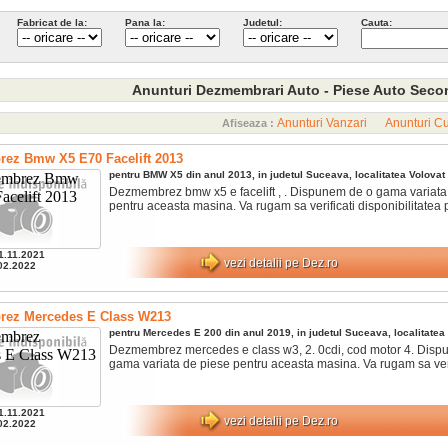
Fabricat de la:
Pana la:
Judetul:
Cauta:
Anunturi Dezmembrari Auto - Piese Auto Sec
Anunturi Vanzari
Anunturi C
Afiseaza :
ez Bmw X5 E70 Facelift 2013
pentru
BMW
X5
din anul
2013
, in judetul
Suceava
, localitatea
Volovat
Dezmembrez bmw x5 e facelift , . Dispunem de o gama variata
pentru aceasta masina. Va rugam sa verificati disponibilitatea p
1.11.2021
vezi detalii pe Dez.ro
02.2022
ez Mercedes E Class W213
pentru
Mercedes
E 200
din anul
2019
, in judetul
Suceava
, localitatea
Dezmembrez mercedes e class w3, 2. 0cdi, cod motor 4. Disp
gama variata de piese pentru aceasta masina. Va rugam sa verif
1.11.2021
vezi detalii pe Dez.ro
02.2022