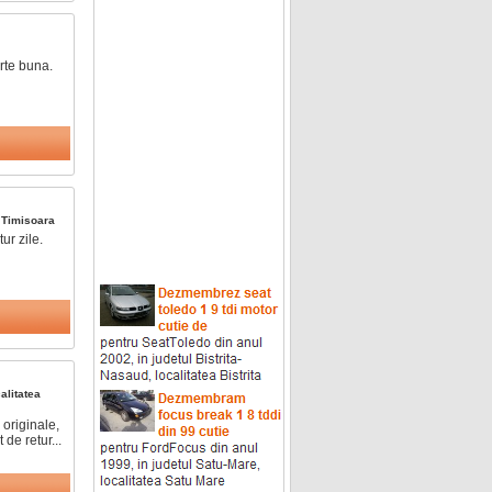
rte buna.
a
Timisoara
ur zile.
calitatea
riginale,
de retur...