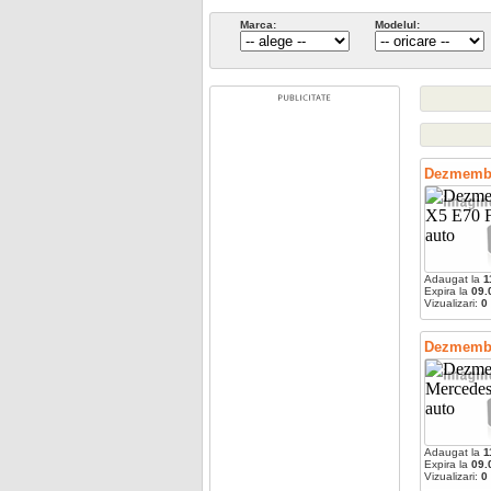
Marca:
Modelul:
Dezmembr
Adaugat la
1
Expira la
09.
Vizualizari:
0
Dezmembr
Adaugat la
1
Expira la
09.
Vizualizari:
0