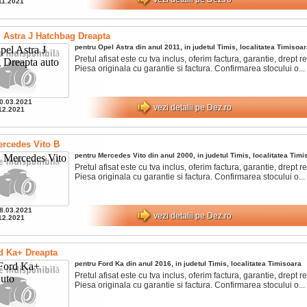
11.2021
 Astra J Hatchbag Dreapta
pentru
Opel
Astra
din anul
2011
, in judetul
Timis
, localitatea
Timisoar
Pretul afisat este cu tva inclus, oferim factura, garantie, drept ret
Piesa originala cu garantie si factura. Confirmarea stocului o...
0.03.2021
vezi detalii pe Dez.ro
12.2021
rcedes Vito B
pentru
Mercedes
Vito
din anul
2000
, in judetul
Timis
, localitatea
Timi
Pretul afisat este cu tva inclus, oferim factura, garantie, drept ret
Piesa originala cu garantie si factura. Confirmarea stocului o...
8.03.2021
vezi detalii pe Dez.ro
12.2021
d Ka+ Dreapta
pentru
Ford
Ka
din anul
2016
, in judetul
Timis
, localitatea
Timisoara
Pretul afisat este cu tva inclus, oferim factura, garantie, drept ret
Piesa originala cu garantie si factura. Confirmarea stocului o...