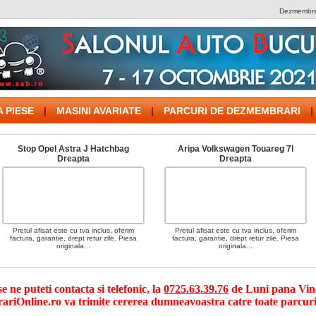
Dezmembrar
 PIESE
|
MASINI AVARIATE
|
PARCURI DE DEZMEMBRARI
|
Stop Opel Astra J Hatchbag
Aripa Volkswagen Touareg 7l
Dreapta
Dreapta
Pretul afisat este cu tva inclus, oferim
Pretul afisat este cu tva inclus, oferim
factura, garantie, drept retur zile. Piesa
factura, garantie, drept retur zile. Piesa
originala...
originala...
 ne puteti contacta si telefonic, la
0725.63.39.76
de Luni pana Viner
riOnline.ro va trimite cererea dumneavoastra catre toate parcuri