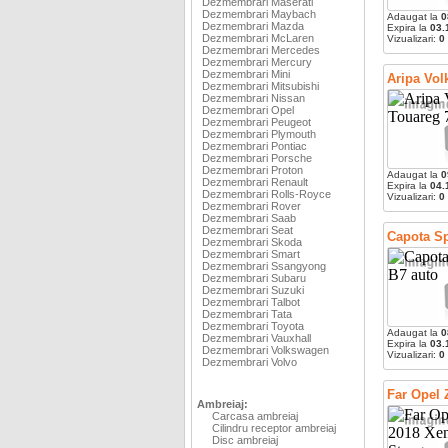
Dezmembrari Maserati
Dezmembrari Maybach
Adaugat la
0
Dezmembrari Mazda
Expira la
03.
Dezmembrari McLaren
Vizualizari:
0
Dezmembrari Mercedes
Dezmembrari Mercury
Dezmembrari Mini
Aripa Vol
Dezmembrari Mitsubishi
Dezmembrari Nissan
Dezmembrari Opel
Dezmembrari Peugeot
Dezmembrari Plymouth
Dezmembrari Pontiac
Dezmembrari Porsche
Dezmembrari Proton
Adaugat la
0
Dezmembrari Renault
Expira la
04.
Dezmembrari Rolls-Royce
Vizualizari:
0
Dezmembrari Rover
Dezmembrari Saab
Dezmembrari Seat
Capota Sp
Dezmembrari Skoda
Dezmembrari Smart
Dezmembrari Ssangyong
Dezmembrari Subaru
Dezmembrari Suzuki
Dezmembrari Talbot
Dezmembrari Tata
Dezmembrari Toyota
Adaugat la
0
Dezmembrari Vauxhall
Expira la
03.
Dezmembrari Volkswagen
Vizualizari:
0
Dezmembrari Volvo
Far Opel 
Ambreiaj:
Carcasa ambreiaj
Cilindru receptor ambreiaj
Disc ambreiaj