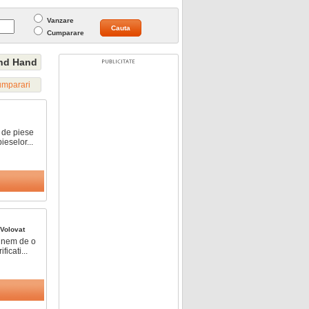
Vanzare
Cumparare
ond Hand
umparari
 de piese
ieselor...
Volovat
unem de o
icati...