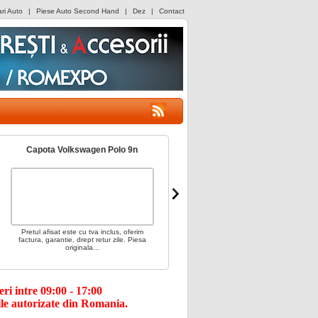
i Auto
|
Piese Auto Second Hand
|
Dez
|
Contact
Capota Volkswagen Polo 9n
Haion Volkswagen Touareg 7l
Pretul afisat este cu tva inclus, oferim
Pretul afisat este cu tva inclus, oferim
factura, garantie, drept retur zile. Piesa
factura, garantie, drept retur zile. Piesa
originala...
originala...
i intre 09:00 - 17:00
le autorizate din Romania.