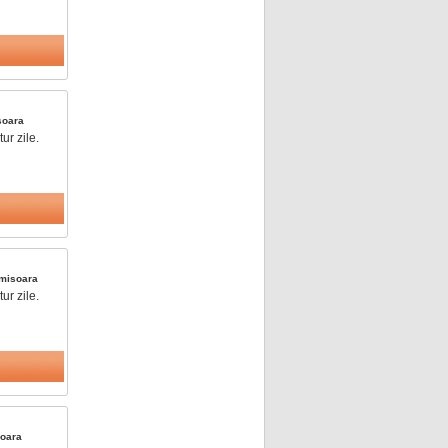
soara
ur zile.
misoara
ur zile.
oara