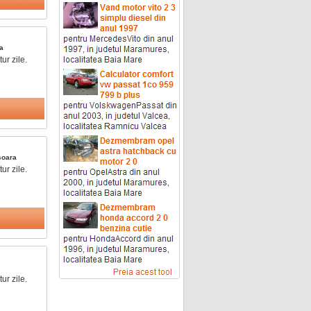
a
ur zile.
soara
ur zile.
ur zile.