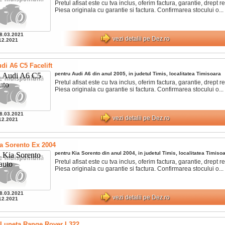
Pretul afisat este cu tva inclus, oferim factura, garantie, drept ret
Piesa originala cu garantie si factura. Confirmarea stocului o...
8.03.2021
vezi detalii pe Dez.ro
12.2021
di A6 C5 Facelift
pentru
Audi
A6
din anul
2005
, in judetul
Timis
, localitatea
Timisoara
Pretul afisat este cu tva inclus, oferim factura, garantie, drept ret
Piesa originala cu garantie si factura. Confirmarea stocului o...
8.03.2021
vezi detalii pe Dez.ro
12.2021
a Sorento Ex 2004
pentru
Kia
Sorento
din anul
2004
, in judetul
Timis
, localitatea
Timisoa
Pretul afisat este cu tva inclus, oferim factura, garantie, drept ret
Piesa originala cu garantie si factura. Confirmarea stocului o...
8.03.2021
vezi detalii pe Dez.ro
12.2021
 Luneta Range Rover L322