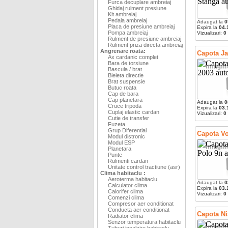
Furca decuplare ambreiaj
Ghidaj rulment presiune
Kit ambreiaj
Pedala ambreiaj
Adaugat la
0
Placa de presiune ambreiaj
Expira la
04.
Pompa ambreiaj
Vizualizari:
0
Rulment de presiune ambreiaj
Rulment priza directa ambreiaj
Angrenare roata:
Capota Ja
Ax cardanic complet
Bara de torsiune
Bascula / brat
Bieleta directie
Brat suspensie
Butuc roata
Cap de bara
Cap planetara
Adaugat la
0
Cruce tripoda
Expira la
03.
Cuplaj elastic cardan
Vizualizari:
0
Cutie de transfer
Fuzeta
Grup Diferential
Capota V
Modul distronic
Modul ESP
Planetara
Punte
Rulmenti cardan
Unitate control tractiune (asr)
Clima habitaclu :
Aeroterma habitaclu
Adaugat la
0
Calculator clima
Expira la
03.
Calorifer clima
Vizualizari:
0
Comenzi clima
Compresor aer conditionat
Conducta aer conditionat
Capota Ni
Radiator clima
Senzor temperatura habitaclu
Tuburi incalzire habitaclu