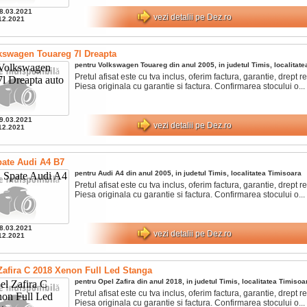
8.03.2021
vezi detalii pe Dez.ro
12.2021
kswagen Touareg 7l Dreapta
pentru
Volkswagen
Touareg
din anul
2005
, in judetul
Timis
, localitat
Pretul afisat este cu tva inclus, oferim factura, garantie, drept ret
Piesa originala cu garantie si factura. Confirmarea stocului o...
9.03.2021
vezi detalii pe Dez.ro
12.2021
ate Audi A4 B7
pentru
Audi
A4
din anul
2005
, in judetul
Timis
, localitatea
Timisoara
Pretul afisat este cu tva inclus, oferim factura, garantie, drept ret
Piesa originala cu garantie si factura. Confirmarea stocului o...
8.03.2021
vezi detalii pe Dez.ro
12.2021
Zafira C 2018 Xenon Full Led Stanga
pentru
Opel
Zafira
din anul
2018
, in judetul
Timis
, localitatea
Timisoa
Pretul afisat este cu tva inclus, oferim factura, garantie, drept ret
Piesa originala cu garantie si factura. Confirmarea stocului o...