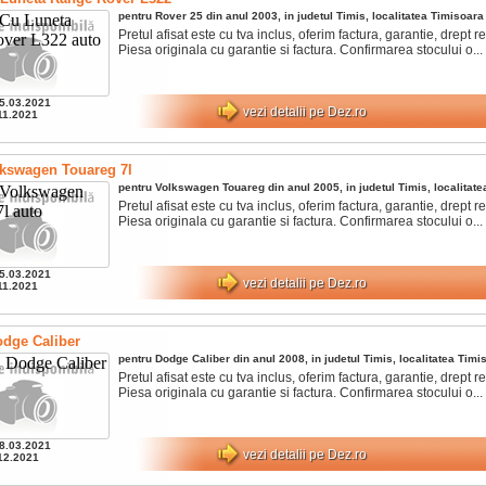
pentru
Rover
25
din anul
2003
, in judetul
Timis
, localitatea
Timisoara
Pretul afisat este cu tva inclus, oferim factura, garantie, drept ret
Piesa originala cu garantie si factura. Confirmarea stocului o...
5.03.2021
vezi detalii pe Dez.ro
11.2021
kswagen Touareg 7l
pentru
Volkswagen
Touareg
din anul
2005
, in judetul
Timis
, localitat
Pretul afisat este cu tva inclus, oferim factura, garantie, drept ret
Piesa originala cu garantie si factura. Confirmarea stocului o...
5.03.2021
vezi detalii pe Dez.ro
11.2021
dge Caliber
pentru
Dodge
Caliber
din anul
2008
, in judetul
Timis
, localitatea
Timi
Pretul afisat este cu tva inclus, oferim factura, garantie, drept ret
Piesa originala cu garantie si factura. Confirmarea stocului o...
8.03.2021
vezi detalii pe Dez.ro
12.2021