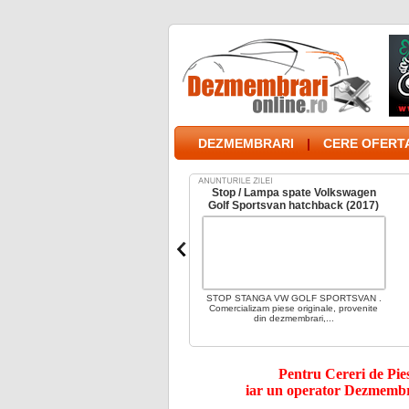
DEZMEMBRARI
|
CERE OFERTA
Dezmembrez Bmw X5 E70 Facelift
Stop / Lampa spate Volkswagen
2013
Golf Sportsvan hatchback (2017)
Dezmembrez bmw x5 e facelift , .
STOP STANGA VW GOLF SPORTSVAN .
Dispunem de o gama variata de piese
Comercializam piese originale, provenite
pentru aceasta masina. Va...
din dezmembrari,...
Pentru Cereri de Piese
iar un operator Dezmembra