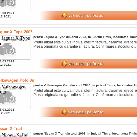
9.03.2021
vezi detalii pe Dez.ro
12.2021
guar X Type 2003
pentru
Jaguar
X-Type
din anul
2003
, in judetul
Timis
, localitatea
Timi
Pretul afisat este cu tva inclus, oferim factura, garantie, drept ret
Piesa originala cu garantie si factura. Confirmarea stocului o...
8.03.2021
vezi detalii pe Dez.ro
12.2021
olkswagen Polo 9n
pentru
Volkswagen
Polo
din anul
2004
, in judetul
Timis
, localitatea
Ti
Pretul afisat este cu tva inclus, oferim factura, garantie, drept ret
Piesa originala cu garantie si factura. Confirmarea stocului o...
8.03.2021
vezi detalii pe Dez.ro
12.2021
ssan X Trail
pentru
Nissan
X-Trail
din anul
2003
, in judetul
Timis
, localitatea
Timis