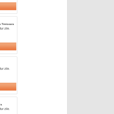
ea
Timisoara
ur zile.
ur zile.
ra
ur zile.