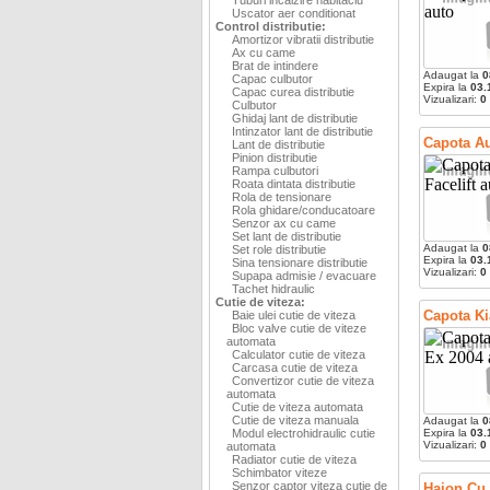
Uscator aer conditionat
Control distributie:
Amortizor vibratii distributie
Ax cu came
Brat de intindere
Adaugat la
0
Capac culbutor
Expira la
03.
Capac curea distributie
Vizualizari:
0
Culbutor
Ghidaj lant de distributie
Intinzator lant de distributie
Capota Au
Lant de distributie
Pinion distributie
Rampa culbutori
Roata dintata distributie
Rola de tensionare
Rola ghidare/conducatoare
Senzor ax cu came
Set lant de distributie
Adaugat la
0
Set role distributie
Expira la
03.
Sina tensionare distributie
Vizualizari:
0
Supapa admisie / evacuare
Tachet hidraulic
Cutie de viteza:
Capota Ki
Baie ulei cutie de viteza
Bloc valve cutie de viteze
automata
Calculator cutie de viteza
Carcasa cutie de viteza
Convertizor cutie de viteza
automata
Cutie de viteza automata
Cutie de viteza manuala
Adaugat la
0
Modul electrohidraulic cutie
Expira la
03.
Vizualizari:
0
automata
Radiator cutie de viteza
Schimbator viteze
Senzor captor viteza cutie de
Haion Cu