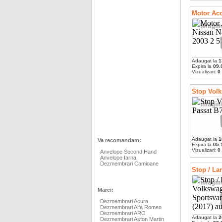
Motor Acc
Adaugat la
1
Expira la
09.
Vizualizari:
0
Stop Volk
Adaugat la
1
Va recomandam:
Expira la
05.
Vizualizari:
0
Anvelope Second Hand
Anvelope Iarna
Dezmembrari Camioane
Stop / La
Marci:
Dezmembrari Acura
Dezmembrari Alfa Romeo
Dezmembrari ARO
Adaugat la
2
Dezmembrari Aston Martin