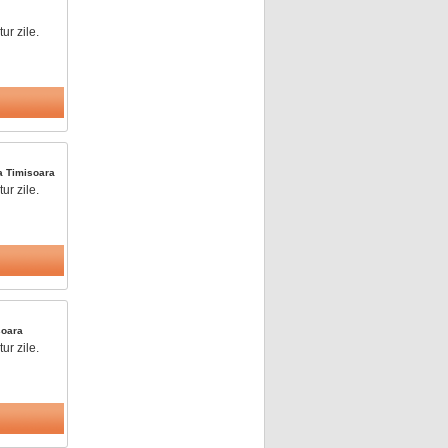
ur zile.
ea
Timisoara
ur zile.
soara
ur zile.