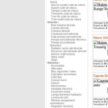
viteza
Senzor turatie cutie de viteza
Suport cutie de viteza
Tampon cutie de viteza
Timonerie cutie de viteza
Tren fix cutie de viteza
Tren mobil cutie de viteza
Directie :
Adaugat la
0
Brat coloana directie
Expira la
30.
Caseta directie
Vizualizari:
0
Coloana directie
Conducta servodirectie
Fulie pompa servodirectie
Haion Vol
Pompa servodirectie electrica
Pompa servodirectie
hidraulica
Radiator racire ulei directie
Rezervor ulei hidraulic directie
Senzor unghi bracaj
Spira volan
Volan
Adaugat la
0
Electrice :
Expira la
30.
Acumulator
Vizualizari:
0
Alternator
Bloc sigurante / relee
Calculator acumulator
Capota Do
CAN Bus
Ceasuri bord
Claxon
Electromotor
Instalatie electrica
Kit pornire motor
Lampa iluminare habitaclu
Lumina de citit
Adaugat la
0
Maneta stergatoare/
Expira la
03.
semnalizare
Vizualizari:
0
Regulator tensiune