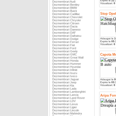
Expira la
22.
Dezmembrari Audi
Vizualizari:
0
Dezmembrari Bentley
Dezmembrari BMW
Dezmembrari Buick
Stop Opel
Dezmembrari Cadillac
Dezmembrari Chevrolet
Dezmembrari Chrysler
Dezmembrari Citroen
Dezmembrari Dacia
Dezmembrari Daewoo
Dezmembrari DAF
Dezmembrari Daihatsu
Adaugat la
1
Dezmembrari Dodge
Expira la
05.
Dezmembrari Ferrari
Vizualizari:
0
Dezmembrari Fiat
Dezmembrari Ford
Dezmembrari Geely
Capota Me
Dezmembrari GMC
Dezmembrari Great Wall
Dezmembrari Honda
Dezmembrari Hummer
Dezmembrari Hyundai
Dezmembrari Infiniti
Dezmembrari Isuzu
Dezmembrari Iveco
Dezmembrari Jaguar
Adaugat la
0
Dezmembrari Jeep
Expira la
03.
Vizualizari:
0
Dezmembrari Kia
Dezmembrari Lada
Dezmembrari Lamborghini
Dezmembrari Lancia
Aripa For
Dezmembrari Land Rover
Dezmembrari LDV
Dezmembrari Lexus
Dezmembrari Ligier
Dezmembrari Lincoln
Dezmembrari Mahindra